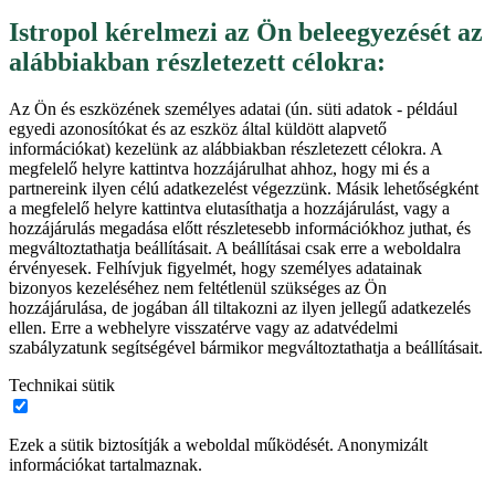
Istropol kérelmezi az Ön beleegyezését az
alábbiakban részletezett célokra:
Az Ön és eszközének személyes adatai (ún. süti adatok - például
egyedi azonosítókat és az eszköz által küldött alapvető
információkat) kezelünk az alábbiakban részletezett célokra. A
megfelelő helyre kattintva hozzájárulhat ahhoz, hogy mi és a
partnereink ilyen célú adatkezelést végezzünk. Másik lehetőségként
a megfelelő helyre kattintva elutasíthatja a hozzájárulást, vagy a
hozzájárulás megadása előtt részletesebb információkhoz juthat, és
megváltoztathatja beállításait. A beállításai csak erre a weboldalra
érvényesek. Felhívjuk figyelmét, hogy személyes adatainak
bizonyos kezeléséhez nem feltétlenül szükséges az Ön
hozzájárulása, de jogában áll tiltakozni az ilyen jellegű adatkezelés
ellen. Erre a webhelyre visszatérve vagy az adatvédelmi
szabályzatunk segítségével bármikor megváltoztathatja a beállításait.
Technikai sütik
Ezek a sütik biztosítják a weboldal működését. Anonymizált
információkat tartalmaznak.