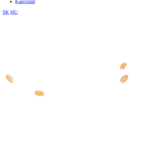
Kapcsolat
SK
HU