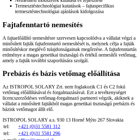
Nemesítési módszerek kutatása és fejlesztése
Termesztéstechnológiai kutatások – fajtaspecifikus
termesztéstechnológiai ajánlások kidolgozása
Fajtafenntartó nemesítés
A fajtaelőállító nemesítésre szervesen kapcsolódva a vállalat végzi a
minősített fajták fajtafenntartó nemesítését is, melynek célja a fajták
minősítéskor meglévő tulajdonságainak megőrzése. A fajtafenntartás
erdménye a magas genetikai tisztaságú és értékű nemesítői vetőmag,
amely a fajták további szaporítására szolgál.
Prebázis és bázis vetőmag előállítása
Az ISTROPOL SOLARY Zrt. nem foglakozik C1 és C2 fokú
vetőmag előállításával és forgalmazásával. Ezt a tevékenységet
licencszerződéses vetőmag-forgalmazó partnerei végzik, akiknek a
vállalat a minősített fajtákból magas genetikai tisztaságú prebázis és
bázisk vetőmagot állít elő.
ISTROPOL SOLARY a.s.
930 13 Horné Mýto 267
Slovakia
tel:
+421 (0)31 5581 312
tel:
+421 (0)31 5581 296