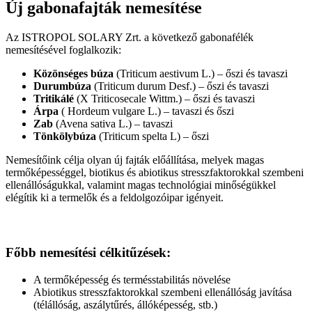
Új gabonafajták nemesítése
Az ISTROPOL SOLARY Zrt. a következő gabonafélék
nemesítésével foglalkozik:
Közönséges búza
(Triticum aestivum L.) – őszi és tavaszi
Durumbúza
(Triticum durum Desf.) – őszi és tavaszi
Tritikálé
(X Triticosecale Wittm.) – őszi és tavaszi
Árpa
( Hordeum vulgare L.) – tavaszi és őszi
Zab
(Avena sativa L.) – tavaszi
Tönkölybúza
(Triticum spelta L) – őszi
Nemesítőink célja olyan új fajták előállítása, melyek magas
termőképességgel, biotikus és abiotikus stresszfaktorokkal szembeni
ellenállóságukkal, valamint magas technológiai minőségükkel
elégítik ki a termelők és a feldolgozóipar igényeit.
Főbb nemesítési célkitűzések:
A termőképesség és termésstabilitás növelése
Abiotikus stresszfaktorokkal szembeni ellenállóság javítása
(télállóság, aszálytűrés, állóképesség, stb.)