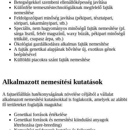
Betegségekkel szembeni ellenállóképesség javítása
Külőnféle termesztéstechnológiáknak megfelelő fajták
nemesítése
Feldolgozóipari minőség javítása (pékipari, tésztaipari,
söripari, takarmányipari, stb.)
Speciális, nem hagyományos minőségű fajták nemesítése (pl.
sárga lisztű, fehér magszínű, waxy búzák, pékipari minőségű
tritikálé, csupasz árpa, stb.)
Ökológiai gazdálkodásra alkalmas fajták nemesítése
A fajták genetikai alapjának bővítése új, exotikus gének
beépítésével
Külföldii piacokra szánt fajták nemesítése
Alkalmazott nemesítési kutatások
A fajtaelőállítás hatékonyságának növelése céljából a vállalat
alkalmazott nemesítési kutatásokkal is foglakozik, amelyek az alábbi
fő területeket foglalják magukba:
Genetikai források értékelése
Genetikai források és nemesítési kiindulási anyagok
létrehozása (pre-breeding)