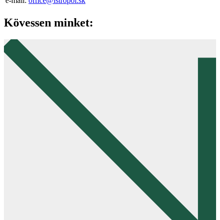
e-mail:
office@istropol.sk
Kövessen minket: