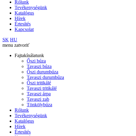
Rólunk
Tevékenységünk
Katalógus
Hírek
Értesítés
Kapcsolat
SK
HU
menu
zatvoriť
Fajtakínálatunk
Őszi búza
Tavaszi búza
Őszi durumbúza
Tavaszi durumbúza
Őszi tritikálé
Tavaszi tritikálé
Tavaszi árpa
Tavaszi zab
Tönkölybúza
Rólunk
Tevékenységünk
Katalógus
Hírek
Értesítés