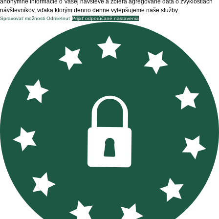
anonymné informácie o Vašej návšteve a zbiera agregované dáta o zvyklostiach
návštevníkov, vďaka ktorým denno denne vylepšujeme naše služby.
Spravovať možnosti
Odmietnuť
Prijať odporúčané nastavenia